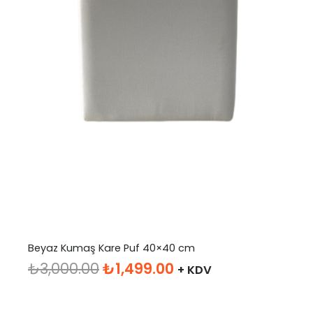
Beyaz Kumaş Kare Puf 40×40 cm
Orijinal
Şu
₺
3,000.00
₺
1,499.00
+ KDV
fiyat:
andaki
₺3,000.00.
fiyat: