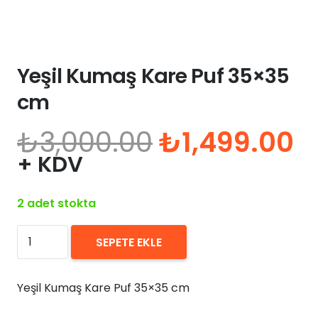
Yeşil Kumaş Kare Puf 35×35
cm
Orijinal
Ş
₺
3,000.00
₺
1,499.00
fiyat:
a
+ KDV
₺3,000.00.
fi
₺
2 adet stokta
Yeşil
SEPETE EKLE
Kumaş
Kare
Yeşil Kumaş Kare Puf 35×35 cm
Puf
35×35