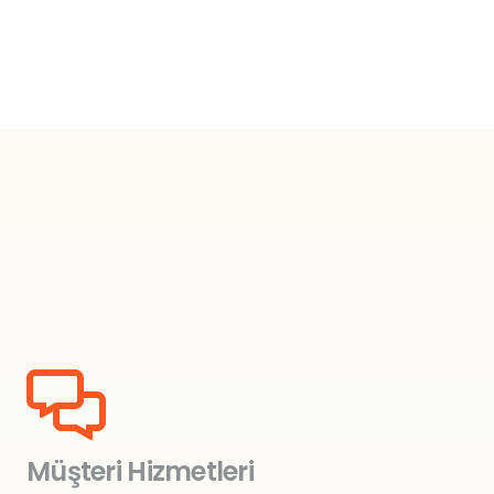
₺1,499.00.
Müşteri Hizmetleri