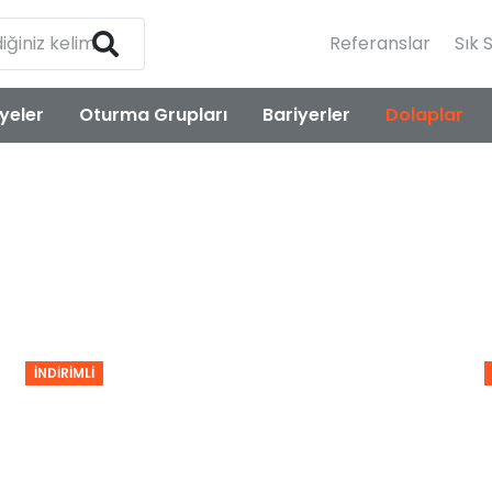
Referanslar
Sık 
yeler
Oturma Grupları
Bariyerler
Dolaplar
İNDIRIMLI