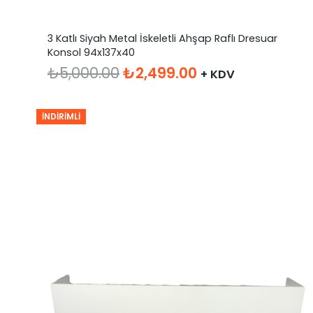
3 Katlı Siyah Metal İskeletli Ahşap Raflı Dresuar
Konsol 94x137x40
Orijinal
Şu
₺
5,000.00
₺
2,499.00
+ KDV
fiyat:
andaki
₺5,000.00.
fiyat:
İNDIRIMLI
₺2,499.00.