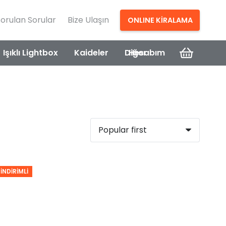
Sorulan Sorular
Bize Ulaşın
ONLINE KİRALAMA
Işıklı Lightbox
Kaideler
Diğer
Hesabım
İNDIRIMLI