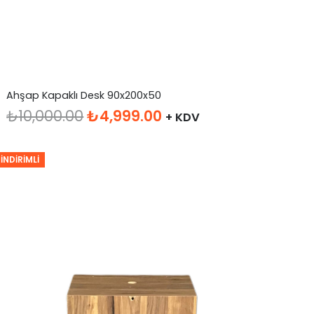
Ahşap Kapaklı Desk 90x200x50
Orijinal
Şu
₺
10,000.00
₺
4,999.00
+ KDV
fiyat:
andaki
₺10,000.00.
fiyat:
İNDIRIMLI
₺4,999.00.