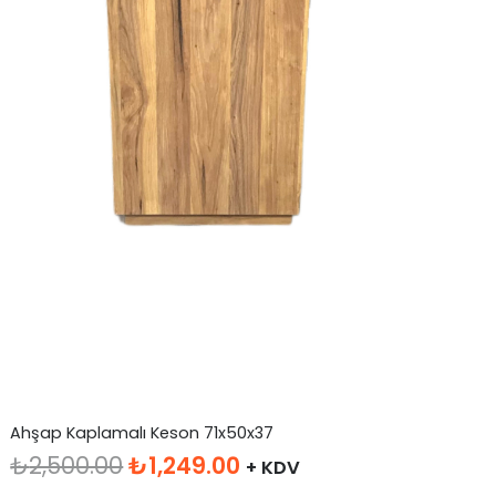
Ahşap Kaplamalı Keson 71x50x37
Orijinal
Şu
₺
2,500.00
₺
1,249.00
+ KDV