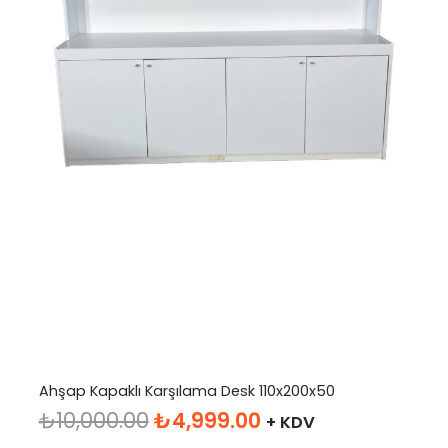
Ahşap Kapaklı Karşılama Desk 110x200x50
Orijinal
Şu
₺
10,000.00
₺
4,999.00
+ KDV