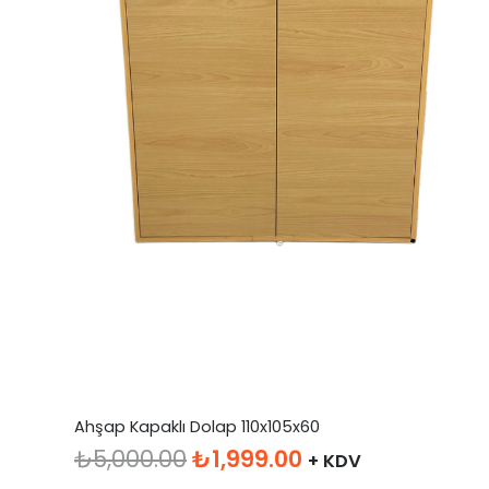
Ahşap Kapaklı Dolap 110x105x60
Orijinal
Şu
₺
5,000.00
₺
1,999.00
+ KDV