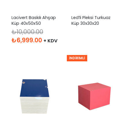
Lacivert Baskılı Ahşap
Led’li Pleksi Turkuaz
Küp 40x50x50
Küp 30x30x20
₺
10,000.00
Orijinal
Şu
₺
6,999.00
+ KDV
fiyat:
andaki
₺10,000.00.
fiyat:
İNDIRIMLI
₺6,999.00.