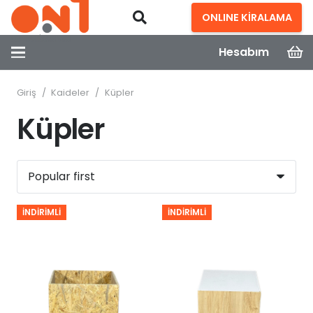
ONLINE KİRALAMA
Hesabım
Giriş
/
Kaideler
/
Küpler
Küpler
İNDIRIMLI
İNDIRIMLI