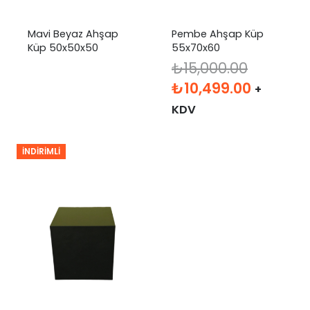
Mavi Beyaz Ahşap
Pembe Ahşap Küp
Küp 50x50x50
55x70x60
₺
15,000.00
Orijinal
Şu
₺
10,499.00
+
fiyat:
andaki
KDV
₺15,000.00.
fiyat:
₺10,499
İNDIRIMLI