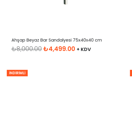
Ahşap Beyaz Bar Sandalyesi 75x40x40 cm
Orijinal
Şu
₺
8,000.00
₺
4,499.00
+ KDV
fiyat:
andaki
₺8,000.00.
fiyat:
₺4,499.00.
İNDIRIMLI