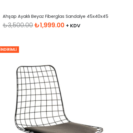
Ahşap Ayaklı Beyaz Fiberglas Sandalye 45x40x45
Orijinal
Şu
₺
3,500.00
₺
1,999.00
+ KDV
fiyat:
andaki
₺3,500.00.
fiyat:
₺1,999.00.
İNDIRIMLI