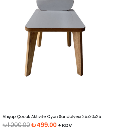
Ahşap Çocuk Aktivite Oyun Sandalyesi 25x30x25
Orijinal
Şu
₺
1,000.00
₺
499.00
+ KDV