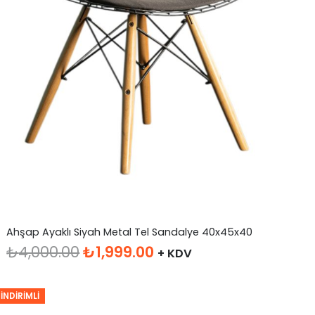
Ahşap Ayaklı Siyah Metal Tel Sandalye 40x45x40
Orijinal
Şu
₺
4,000.00
₺
1,999.00
+ KDV
fiyat:
andaki
₺4,000.00.
fiyat:
İNDIRIMLI
₺1,999.00.