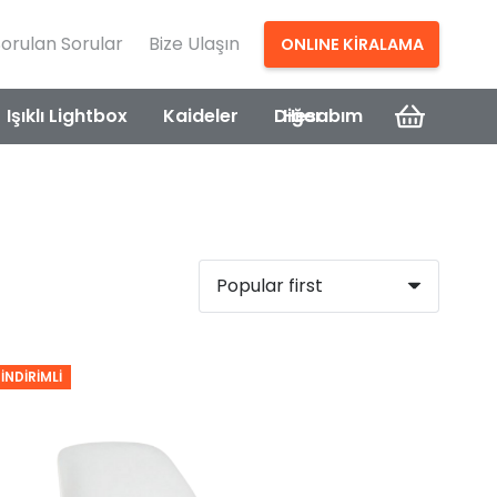
Sorulan Sorular
Bize Ulaşın
ONLINE KİRALAMA
Işıklı Lightbox
Kaideler
Diğer
Hesabım
İNDIRIMLI