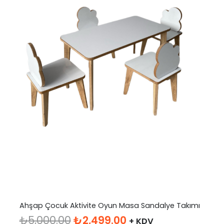
Ahşap Çocuk Aktivite Oyun Masa Sandalye Takımı
Orijinal
Şu
₺
5,000.00
₺
2,499.00
+ KDV