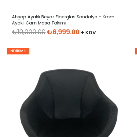
Ahşap Ayaklı Beyaz Fiberglas Sandalye – Krom
Ayaklı Cam Masa Takımı
Orijinal
Şu
₺
10,000.00
₺
6,999.00
+ KDV
fiyat:
andaki
₺10,000.00.
fiyat:
İNDIRIMLI
₺6,999.00.