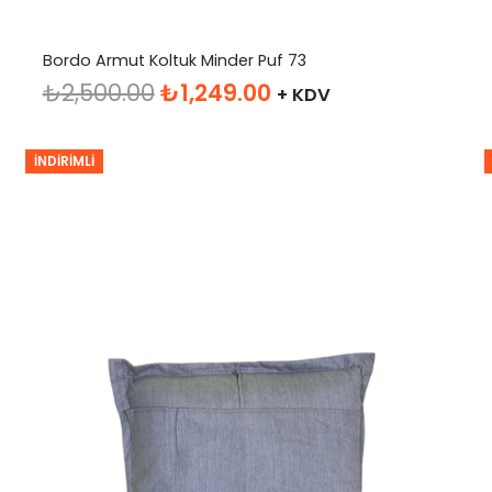
Bordo Armut Koltuk Minder Puf 73
Orijinal
Şu
₺
2,500.00
₺
1,249.00
+ KDV
fiyat:
andaki
₺2,500.00.
fiyat:
İNDIRIMLI
₺1,249.00.