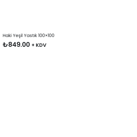
Haki Yeşil Yastık 100×100
₺
849.00
+ KDV
İNDIRIMLI