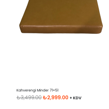
Kahverengi Minder 71×51
Orijinal
Şu
₺
3,499.00
₺
2,999.00
+ KDV
fiyat:
andaki