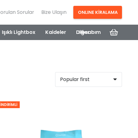
Sorulan Sorular
Bize Ulaşın
ONLINE KİRALAMA
Işıklı Lightbox
Kaideler
Diğer
Hesabım
İNDIRIMLI