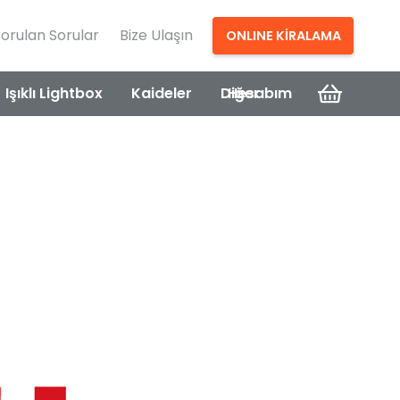
Sorulan Sorular
Bize Ulaşın
ONLINE KİRALAMA
Işıklı Lightbox
Kaideler
Diğer
Hesabım