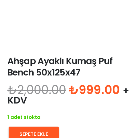
Ahşap Ayaklı Kumaş Puf
Bench 50x125x47
Orijinal
Şu
₺
2,000.00
₺
999.00
+
fiyat:
an
KDV
₺2,000.00.
fiy
₺9
1 adet stokta
SEPETE EKLE
Ahşap