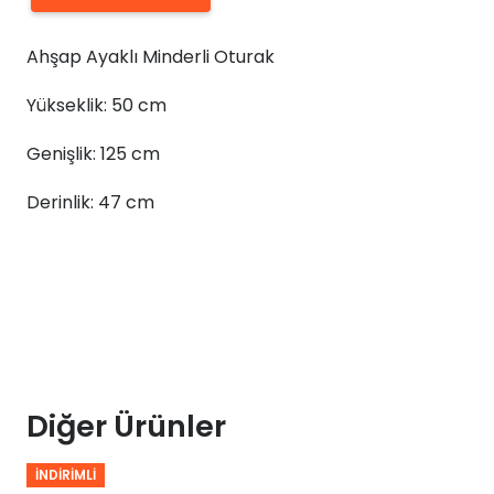
Ayaklı
Ahşap Ayaklı Minderli Oturak
Kumaş
Puf
Yükseklik: 50 cm
Bench
50x125x47
Genişlik: 125 cm
adet
Derinlik: 47 cm
Diğer Ürünler
İNDIRIMLI