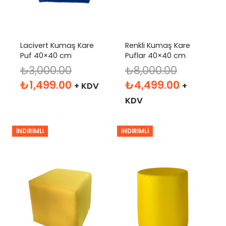
Lacivert Kumaş Kare
Renkli Kumaş Kare
Puf 40×40 cm
Puflar 40×40 cm
₺
3,000.00
₺
8,000.00
Orijinal
Şu
Orijinal
Şu
₺
1,499.00
₺
4,499.00
+ KDV
+
fiyat:
andaki
fiyat:
andaki
KDV
₺3,000.00.
fiyat:
₺8,000.00.
fiyat:
₺1,499.00.
₺4,499.0
İNDIRIMLI
İNDIRIMLI