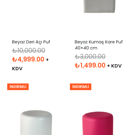
Beyaz Deri Açı Puf
Beyaz Kumaş Kare Puf
40×40 cm
₺
10,000.00
₺
3,000.00
Orijinal
Şu
₺
4,999.00
+
Orijinal
Şu
₺
1,499.00
+ KDV
fiyat:
andaki
KDV
fiyat:
andaki
₺10,000.00.
fiyat:
₺3,000.00.
fiyat:
₺4,999.00.
İNDIRIMLI
İNDIRIMLI
₺1,499.00