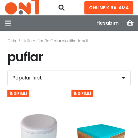
ONLINE KİRALAMA
Hesabım
Giriş
/
Ürünler “puflar” olarak etiketlendi
puflar
İNDIRIMLI
İNDIRIMLI