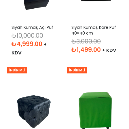
Siyah Kumaş Açı Puf
Siyah Kumaş Kare Puf
40×40 cm
₺
10,000.00
₺
3,000.00
Orijinal
Şu
₺
4,999.00
+
Orijinal
Şu
₺
1,499.00
+ KDV
fiyat:
andaki
KDV
fiyat:
andaki
₺10,000.00.
fiyat:
₺3,000.00.
fiyat:
₺4,999.00.
İNDIRIMLI
İNDIRIMLI
₺1,499.00