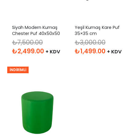
Siyah Modern Kumaş
Yeşil Kumaş Kare Puf
Chester Puf 40x50x50
35×35 cm
₺
7,500.00
₺
3,000.00
Orijinal
Şu
Orijinal
Şu
₺
2,499.00
₺
1,499.00
+ KDV
+ KDV
fiyat:
andaki
fiyat:
andaki
₺7,500.00.
fiyat:
₺3,000.00.
fiyat:
İNDIRIMLI
₺2,499.00.
₺1,499.00