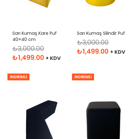
Sarı Kumaş Kare Puf
Sarı Kumaş Silindir Puf
40×40 cm
₺
3,000.00
₺
3,000.00
Orijinal
Şu
₺
1,499.00
+ KDV
Orijinal
Şu
₺
1,499.00
+ KDV
fiyat:
andaki
fiyat:
andaki
₺3,000.00.
fiyat:
₺3,000.00.
fiyat:
₺1,499.00
İNDIRIMLI
İNDIRIMLI
₺1,499.00.