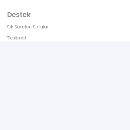
Destek
Sık Sorulan Sorular
Teslimat
Ödemeler
İadeler
Yardım
Hakkımızda
Bize Ulaşın
Gizlilik Sözleşmesi