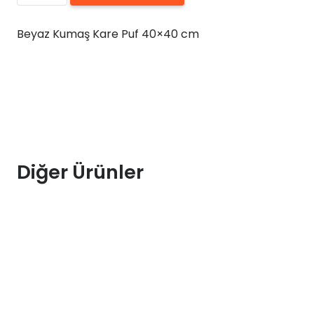
Kumaş
Kare
Beyaz Kumaş Kare Puf 40×40 cm
Puf
40×40
cm
adet
Diğer Ürünler
İNDIRIMLI