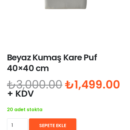
Beyaz Kumaş Kare Puf
40×40 cm
Orijinal
Ş
₺
3,000.00
₺
1,499.00
fiyat:
a
+ KDV
₺3,000.00.
fi
₺
20 adet stokta
Beyaz
SEPETE EKLE