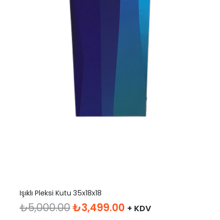
Işıklı Pleksi Kutu 35x18x18
Orijinal
Şu
₺
5,000.00
₺
3,499.00
+ KDV