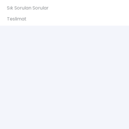
Sık Sorulan Sorular
Teslimat
Ödemeler
İadeler
Yardım
Hakkımızda
Bize Ulaşın
Gizlilik Sözleşmesi
Bize Ulaşın