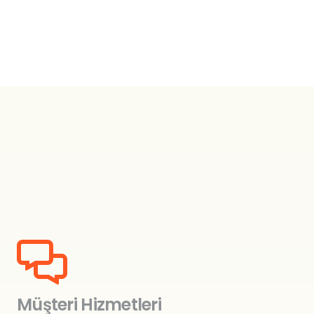
₺249.00.
Müşteri Hizmetleri