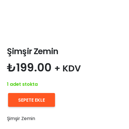
Şimşir Zemin
₺
199.00
+ KDV
1 adet stokta
SEPETE EKLE
Şimşir
Zemin
Şimşir Zemin
adet