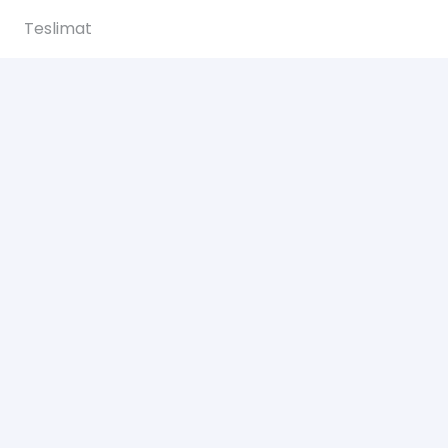
Teslimat
Ödemeler
İadeler
Yardım
Hakkımızda
Bize Ulaşın
Gizlilik Sözleşmesi
Bize Ulaşın
Yeşilce, Çelik Cd. NO: 69 Kâğıthane/İstanbul