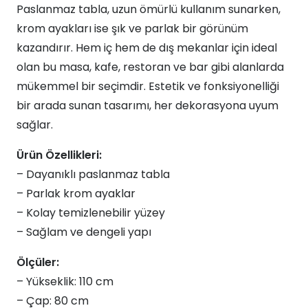
Paslanmaz tabla, uzun ömürlü kullanım sunarken,
Masa
krom ayakları ise şık ve parlak bir görünüm
108x80
kazandırır. Hem iç hem de dış mekanlar için ideal
adet
olan bu masa, kafe, restoran ve bar gibi alanlarda
mükemmel bir seçimdir. Estetik ve fonksiyonelliği
bir arada sunan tasarımı, her dekorasyona uyum
sağlar.
Ürün Özellikleri:
– Dayanıklı paslanmaz tabla
– Parlak krom ayaklar
– Kolay temizlenebilir yüzey
– Sağlam ve dengeli yapı
Ölçüler:
– Yükseklik: 110 cm
– Çap: 80 cm