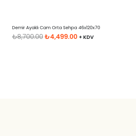
Demir Ayaklı Cam Orta Sehpa 46x120x70
Orijinal
Şu
₺
8,700.00
₺
4,499.00
+ KDV
fiyat:
andaki
₺8,700.00.
fiyat:
₺4,499.00.