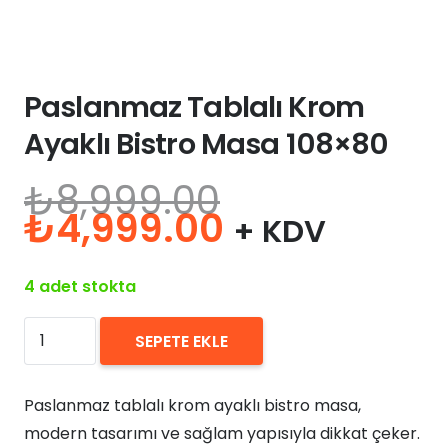
Paslanmaz Tablalı Krom
Ayaklı Bistro Masa 108×80
₺
8,999.00
Orijinal
Şu
₺
4,999.00
+ KDV
fiyat:
andaki
₺8,999.00.
fiyat:
4 adet stokta
₺4,999.00.
Paslanmaz
SEPETE EKLE
Tablalı
Krom
Paslanmaz tablalı krom ayaklı bistro masa,
Ayaklı
modern tasarımı ve sağlam yapısıyla dikkat çeker.
Bistro