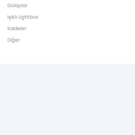
Dolaplar
Işıklı Lightbox
Kaideler
Diğer
Destek
Sık Sorulan Sorular
Teslimat
Ödemeler
İadeler