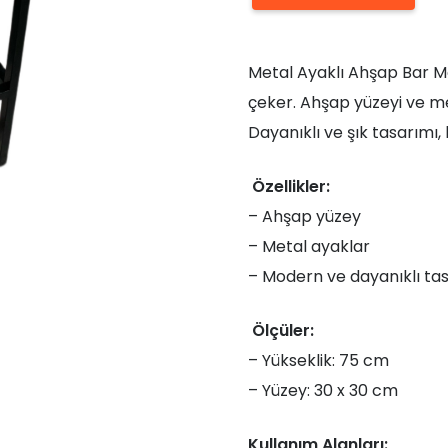
Ayaklı
Ahşap
Metal Ayaklı Ahşap Bar M
Bar
çeker. Ahşap yüzeyi ve me
Masası
Dayanıklı ve şık tasarımı
75x30x30
adet
Özellikler:
– Ahşap yüzey
– Metal ayaklar
– Modern ve dayanıklı ta
Ölçüler:
– Yükseklik: 75 cm
– Yüzey: 30 x 30 cm
Kullanım Alanları: