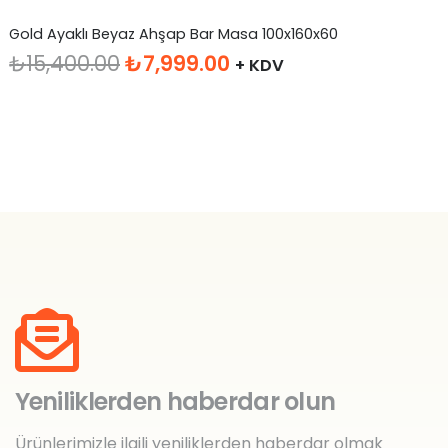
Gold Ayaklı Beyaz Ahşap Bar Masa 100x160x60
Be
Orijinal
Şu
₺
15,400.00
₺
7,999.00
₺
+ KDV
fiyat:
andaki
₺15,400.00.
fiyat:
₺7,999.00.
Yeniliklerden haberdar olun
Ürünlerimizle ilgili yeniliklerden haberdar olmak