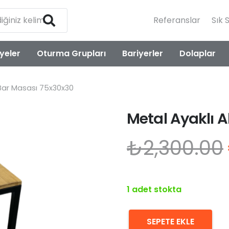
Referanslar
Sık 
yeler
Oturma Grupları
Bariyerler
Dolaplar
Bar Masası 75x30x30
Metal Ayaklı 
₺
2,300.00
1 adet stokta
SEPETE EKLE
Metal