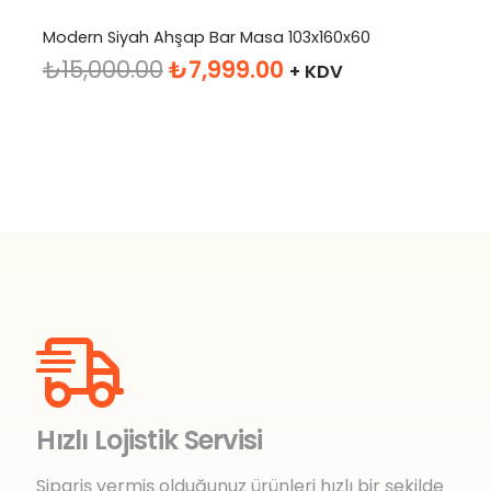
Modern Siyah Ahşap Bar Masa 103x160x60
Orijinal
Şu
₺
15,000.00
₺
7,999.00
+ KDV
fiyat:
andaki
₺15,000.00.
fiyat:
₺7,999.00.
Hızlı Lojistik Servisi
Sipariş vermiş olduğunuz ürünleri hızlı bir şekilde