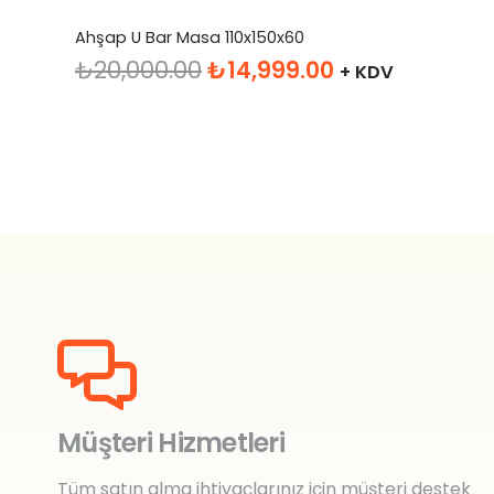
Ahşap U Bar Masa 110x150x60
Orijinal
Şu
₺
20,000.00
₺
14,999.00
+ KDV
fiyat:
andaki
₺20,000.00.
fiyat:
₺14,999.00.
Müşteri Hizmetleri
Tüm satın alma ihtiyaçlarınız için müşteri destek