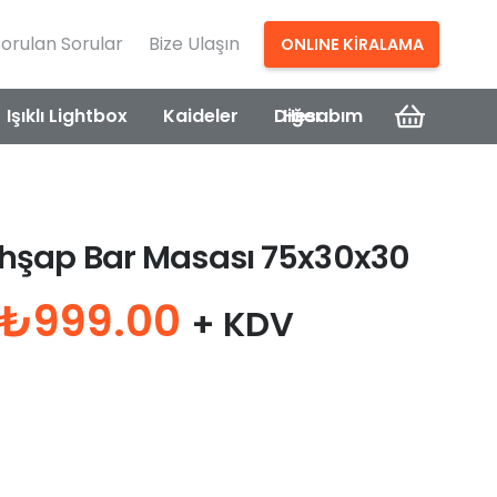
Sorulan Sorular
Bize Ulaşın
ONLINE KİRALAMA
Işıklı Lightbox
Kaideler
Diğer
Hesabım
Ahşap Bar Masası 75x30x30
Orijinal
Şu
₺
999.00
+ KDV
fiyat:
andaki
₺2,300.00.
fiyat:
₺999.00.