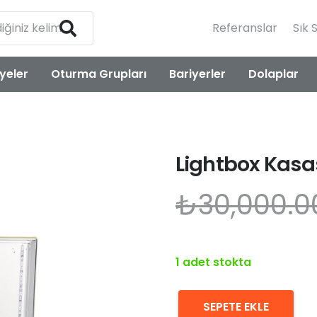
Referanslar
Sık 
yeler
Oturma Grupları
Bariyerler
Dolaplar
Lightbox Kasa
₺
30,000.0
1 adet stokta
SEPETE EKLE
Lightbox