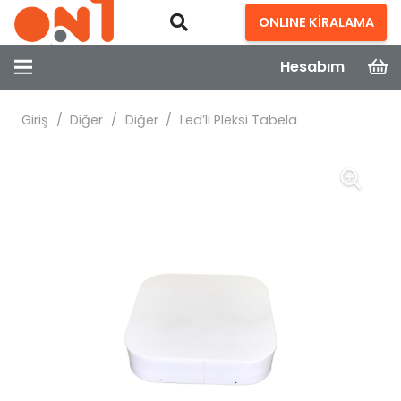
ONLINE KİRALAMA
Hesabım
Giriş
/
Diğer
/
Diğer
/
Led’li Pleksi Tabela