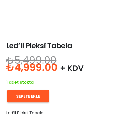
Led’li Pleksi Tabela
₺
5,499.00
Orijinal
Şu
₺
4,999.00
+ KDV
fiyat:
andaki
₺5,499.00.
fiyat:
1 adet stokta
₺4,999.00.
SEPETE EKLE
Led'li
Pleksi
Led’li Pleksi Tabela
Tabela