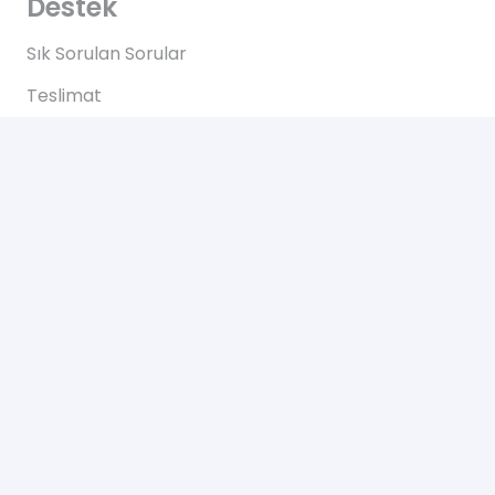
Destek
Sık Sorulan Sorular
Teslimat
Ödemeler
İadeler
Yardım
Hakkımızda
Bize Ulaşın
Gizlilik Sözleşmesi