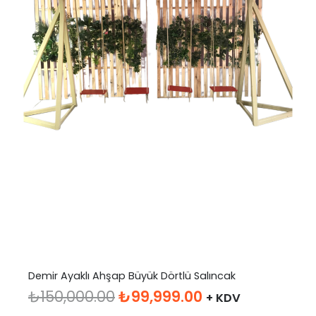
Demir Ayaklı Ahşap Büyük Dörtlü Salıncak
Orijinal
Şu
₺
150,000.00
₺
99,999.00
+ KDV