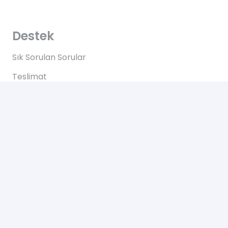
Destek
Sık Sorulan Sorular
Teslimat
Ödemeler
İadeler
Yardım
Hakkımızda
Bize Ulaşın
Gizlilik Sözleşmesi