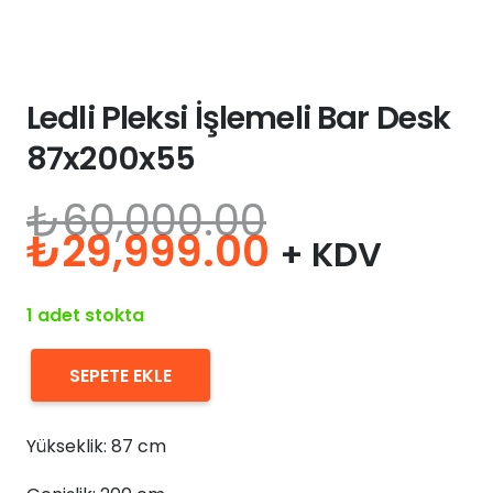
Ledli Pleksi İşlemeli Bar Desk
87x200x55
₺
60,000.00
Orijinal
Şu
₺
29,999.00
+ KDV
fiyat:
andaki
₺60,000.00.
fiyat:
1 adet stokta
₺29,999.0
SEPETE EKLE
Ledli
Pleksi
Yükseklik: 87 cm
İşlemeli
Bar