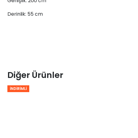
Genişlik: 200 cm
Desk
87x200x55
Derinlik: 55 cm
adet
Diğer Ürünler
İNDIRIMLI