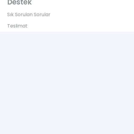
Destek
Sık Sorulan Sorular
Teslimat
Ödemeler
İadeler
Yardım
Hakkımızda
Bize Ulaşın
Gizlilik Sözleşmesi