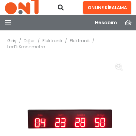
ONLINE KİRALAMA
Hesabım
Giriş
/
Diğer
/
Elektronik
/
Elektronik
/
Led’li Kronometre