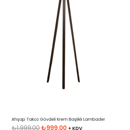
Ahşap Takoz Gövdeli Krem Başlıklı Lambader
Orijinal
Şu
₺
1,999.00
₺
999.00
+ KDV