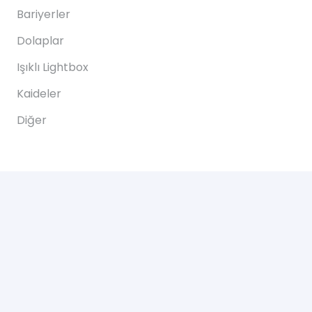
Bariyerler
Dolaplar
Işıklı Lightbox
Kaideler
Diğer
Destek
Sık Sorulan Sorular
Teslimat
Ödemeler
İadeler