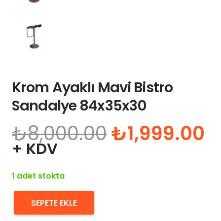
Krom Ayaklı Mavi Bistro
Sandalye 84x35x30
Orijinal
Ş
₺
8,000.00
₺
1,999.00
fiyat:
a
+ KDV
₺8,000.00.
fi
₺
1 adet stokta
SEPETE EKLE
Krom