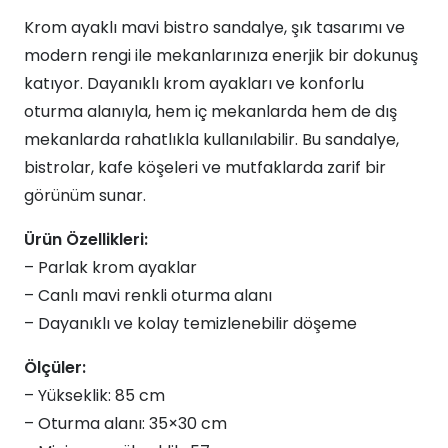
Ayaklı
Krom ayaklı mavi bistro sandalye, şık tasarımı ve
Mavi
modern rengi ile mekanlarınıza enerjik bir dokunuş
Bistro
katıyor. Dayanıklı krom ayakları ve konforlu
Sandalye
oturma alanıyla, hem iç mekanlarda hem de dış
84x35x30
mekanlarda rahatlıkla kullanılabilir. Bu sandalye,
adet
bistrolar, kafe köşeleri ve mutfaklarda zarif bir
görünüm sunar.
Ürün Özellikleri:
– Parlak krom ayaklar
– Canlı mavi renkli oturma alanı
– Dayanıklı ve kolay temizlenebilir döşeme
Ölçüler:
– Yükseklik: 85 cm
– Oturma alanı: 35×30 cm