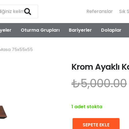
Referanslar
Sık 
yeler
Oturma Grupları
Bariyerler
Dolaplar
p Masa 75x55x55
Krom Ayaklı 
₺
5,000.00
1 adet stokta
SEPETE EKLE
Krom