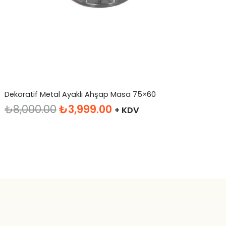
Dekoratif Metal Ayaklı Ahşap Masa 75×60
Si
Orijinal
Şu
₺
8,000.00
₺
3,999.00
₺
+ KDV
fiyat:
andaki
₺8,000.00.
fiyat:
₺3,999.00.