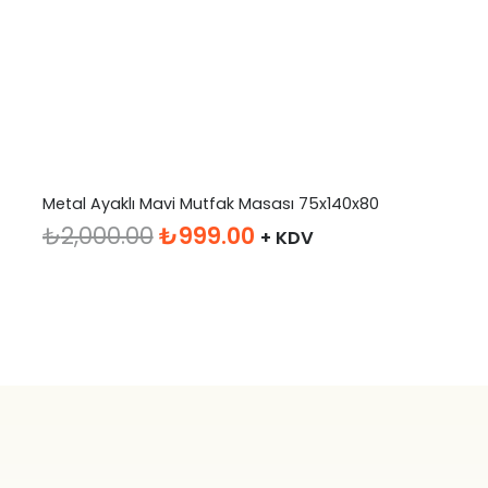
Metal Ayaklı Mavi Mutfak Masası 75x140x80
Orijinal
Şu
₺
2,000.00
₺
999.00
+ KDV
fiyat:
andaki
₺2,000.00.
fiyat:
₺999.00.