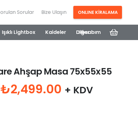
Sorulan Sorular
Bize Ulaşın
ONLINE KİRALAMA
Işıklı Lightbox
Kaideler
Diğer
Hesabım
Kare Ahşap Masa 75x55x55
Orijinal
Şu
₺
2,499.00
+ KDV
fiyat:
andaki
₺5,000.00.
fiyat:
₺2,499.00.