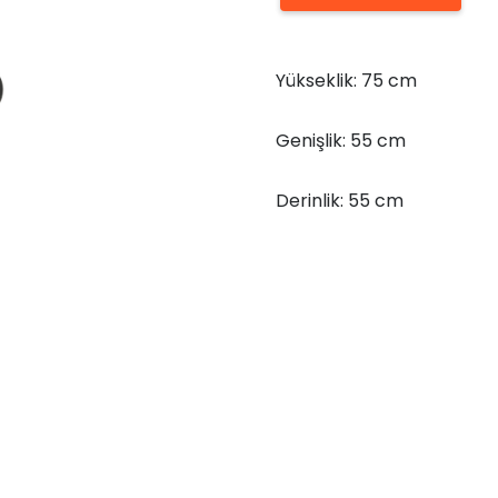
Ayaklı
Kare
Yükseklik: 75 cm
Ahşap
Masa
Genişlik: 55 cm
75x55x55
adet
Derinlik: 55 cm