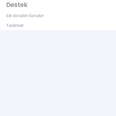
Destek
Sık Sorulan Sorular
Teslimat
Ödemeler
İadeler
Yardım
Hakkımızda
Bize Ulaşın
Gizlilik Sözleşmesi