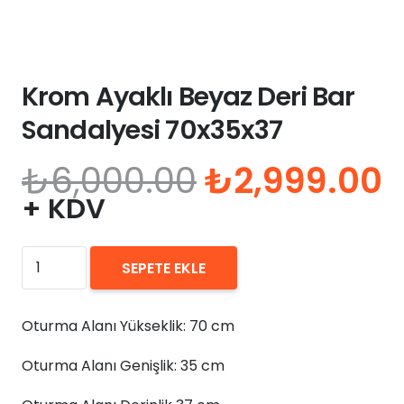
Krom Ayaklı Beyaz Deri Bar
Sandalyesi 70x35x37
Orijinal
Ş
₺
6,000.00
₺
2,999.00
fiyat:
a
+ KDV
₺6,000.00.
f
₺
Krom
SEPETE EKLE
Ayaklı
Beyaz
Oturma Alanı Yükseklik: 70 cm
Deri
Bar
Oturma Alanı Genişlik: 35 cm
Sandalyesi