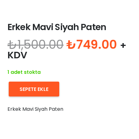
Erkek Mavi Siyah Paten
Orijinal
Şu
₺
1,500.00
₺
749.00
+
fiyat:
and
KDV
₺1,500.00.
fiya
₺74
1 adet stokta
SEPETE EKLE
Erkek
Mavi
Erkek Mavi Siyah Paten
Siyah
Paten
adet