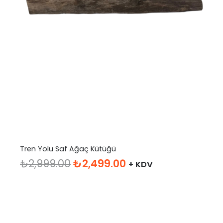
Tren Yolu Saf Ağaç Kütüğü
Orijinal
Şu
₺
2,999.00
₺
2,499.00
+ KDV
fiyat:
andaki
₺2,999.00.
fiyat:
₺2,499.00.