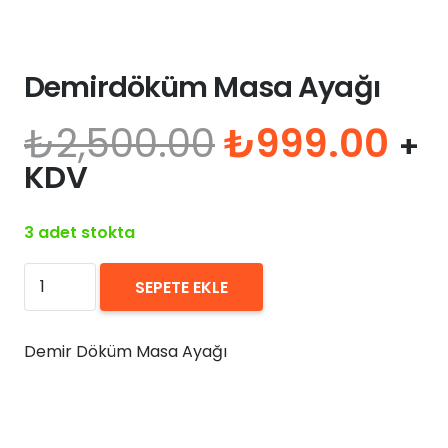
Demirdöküm Masa Ayağı
Orijinal
Şu
₺
2,500.00
₺
999.00
+
fiyat:
an
KDV
₺2,500.00.
fiy
₺9
3 adet stokta
Demirdöküm
SEPETE EKLE
Masa
Ayağı
Demir Döküm Masa Ayağı
adet