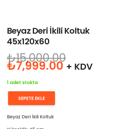
Beyaz Deri İkili Koltuk
45x120x60
₺
15,000.00
Orijinal
Şu
₺
7,999.00
+ KDV
fiyat:
andaki
₺15,000.00.
fiyat:
1 adet stokta
₺7,999.00.
SEPETE EKLE
Beyaz
Deri
Beyaz Deri İkili Koltuk
İkili
Koltuk