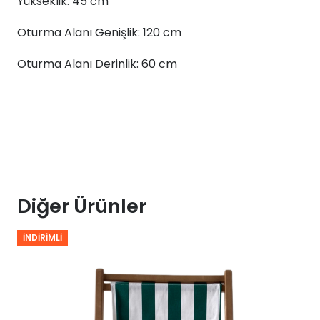
Yükseklik: 45 cm
45x120x60
adet
Oturma Alanı Genişlik: 120 cm
Oturma Alanı Derinlik: 60 cm
Diğer Ürünler
İNDIRIMLI