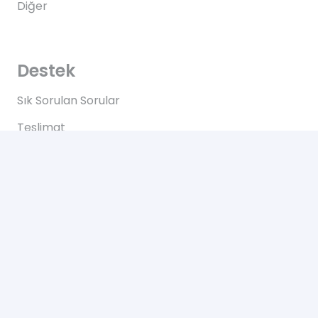
Diğer
Destek
Sık Sorulan Sorular
Teslimat
Ödemeler
İadeler
Yardım
Hakkımızda
Bize Ulaşın