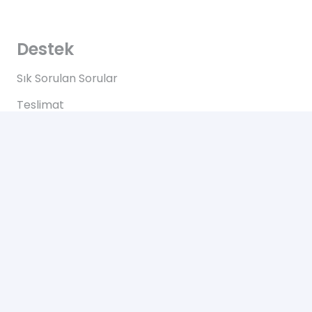
Destek
Sık Sorulan Sorular
Teslimat
Ödemeler
İadeler
Yardım
Hakkımızda
Bize Ulaşın
Gizlilik Sözleşmesi