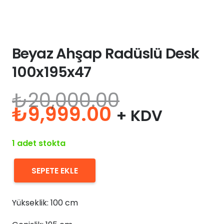
Beyaz Ahşap Radüslü Desk
100x195x47
₺
20,000.00
Orijinal
Şu
₺
9,999.00
+ KDV
fiyat:
andaki
₺20,000.00.
fiyat:
1 adet stokta
₺9,999.00.
SEPETE EKLE
Beyaz
Ahşap
Yükseklik: 100 cm
Radüslü
Desk