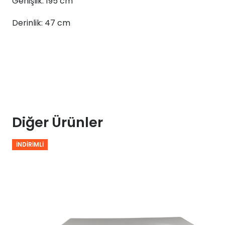
Genişlik: 195 cm
100x195x47
adet
Derinlik: 47 cm
Diğer Ürünler
İNDIRIMLI