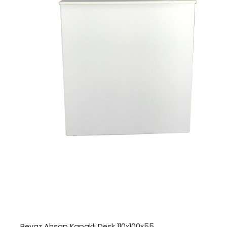
Beyaz Ahşap Kapaklı Desk 110x100x55