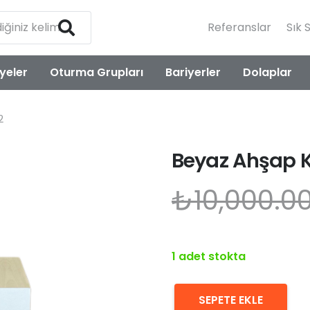
Referanslar
Sık 
yeler
Oturma Grupları
Bariyerler
Dolaplar
2
Beyaz Ahşap 
₺
10,000.0
1 adet stokta
SEPETE EKLE
Beyaz