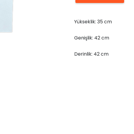
Ahşap
Küp
Yükseklik: 35 cm
35x42x42
adet
Genişlik: 42 cm
Derinlik: 42 cm