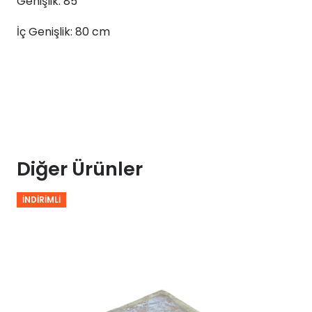
Genişlik: 85
250x85x80
adet
İç Genişlik: 80 cm
Diğer Ürünler
İNDIRIMLI