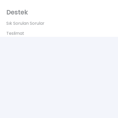
Destek
Sık Sorulan Sorular
Teslimat
Ödemeler
İadeler
Yardım
Hakkımızda
Bize Ulaşın
Gizlilik Sözleşmesi