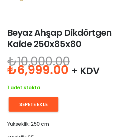
Beyaz Ahşap Dikdörtgen
Kaide 250x85x80
₺
10,000.00
Orijinal
Şu
₺
6,999.00
+ KDV
fiyat:
andaki
₺10,000.00.
fiyat:
1 adet stokta
₺6,999.00.
SEPETE EKLE
Beyaz
Ahşap
Yükseklik: 250 cm
Dikdörtgen
Kaide