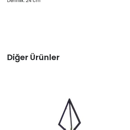
Derinlik: 24 cm
adet
Diğer Ürünler