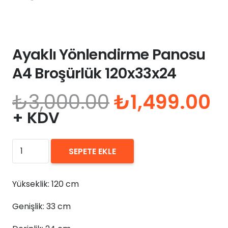
Ayaklı Yönlendirme Panosu
A4 Broşürlük 120x33x24
Orijinal
Ş
₺
3,000.00
₺
1,499.00
fiyat:
a
+ KDV
₺3,000.00.
fi
₺
Ayaklı
SEPETE EKLE
Yönlendirme
Panosu
Yükseklik: 120 cm
A4
Broşürlük
Genişlik: 33 cm
120x33x24