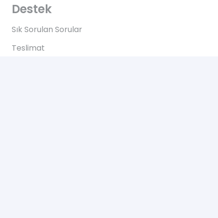
Destek
Sık Sorulan Sorular
Teslimat
Ödemeler
İadeler
Yardım
Hakkımızda
Bize Ulaşın
Gizlilik Sözleşmesi