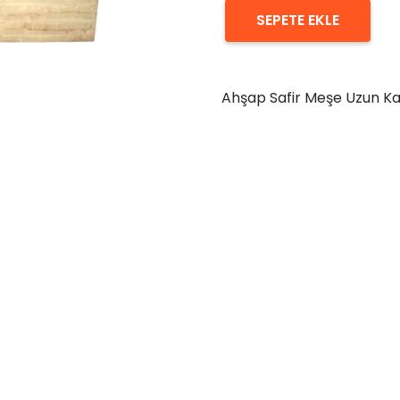
SEPETE EKLE
Ahşap
Safir
Meşe
Ahşap Safir Meşe Uzun Ka
Uzun
Kaide
Kolon
60x320x50
adet