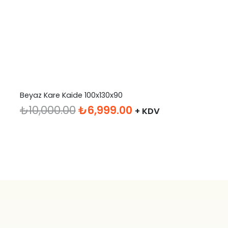
Beyaz Kare Kaide 100x130x90
Orijinal
Şu
₺
10,000.00
₺
6,999.00
+ KDV
fiyat:
andaki
₺10,000.00.
fiyat:
₺6,999.00.