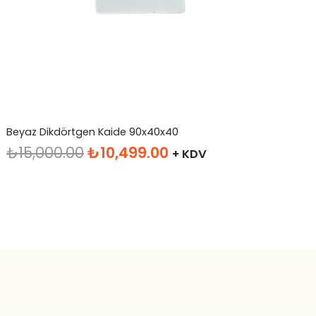
Beyaz Dikdörtgen Kaide 90x40x40
Pe
Orijinal
Şu
₺
15,000.00
₺
10,499.00
₺
+ KDV
fiyat:
andaki
₺15,000.00.
fiyat:
₺10,499.00.