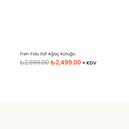
Tren Yolu Saf Ağaç Kütüğü
Orijinal
Şu
₺
2,999.00
₺
2,499.00
+ KDV
fiyat:
andaki
₺2,999.00.
fiyat:
₺2,499.00.