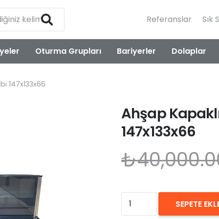
Referanslar
Sık 
yeler
Oturma Grupları
Bariyerler
Dolaplar
bı 147x133x66
Ahşap Kapaklı
147x133x66
₺
40,000.0
Ahşap
SEPETE EKL
Kapaklı