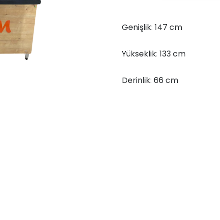
Ürün
Servis
Genişlik: 147 cm
Dolabı
147x133x66
Yükseklik: 133 cm
adet
Derinlik: 66 cm