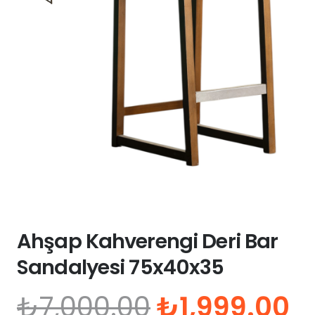
Ahşap Kahverengi Deri Bar
Sandalyesi 75x40x35
Orijinal
Ş
₺
7,000.00
₺
1,999.00