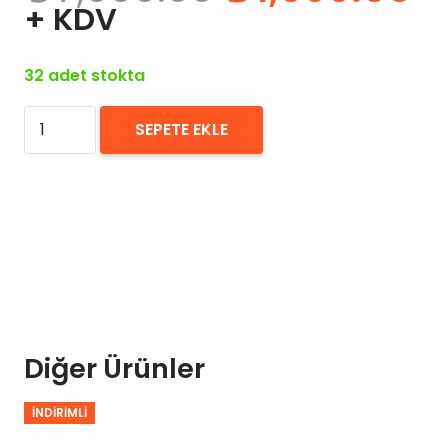
fiyat:
a
+ KDV
₺7,000.00.
fi
₺
32 adet stokta
Ahşap
SEPETE EKLE
Kahverengi
Deri
Bar
Sandalyesi
75x40x35
adet
Diğer Ürünler
İNDIRIMLI