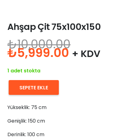
Ahşap Çit 75x100x150
₺
10,000.00
Orijinal
Şu
₺
5,999.00
+ KDV
fiyat:
andaki
₺10,000.00.
fiyat:
1 adet stokta
₺5,999.00.
SEPETE EKLE
Ahşap
Çit
Yükseklik: 75 cm
75x100x150
adet
Genişlik: 150 cm
Derinlik: 100 cm