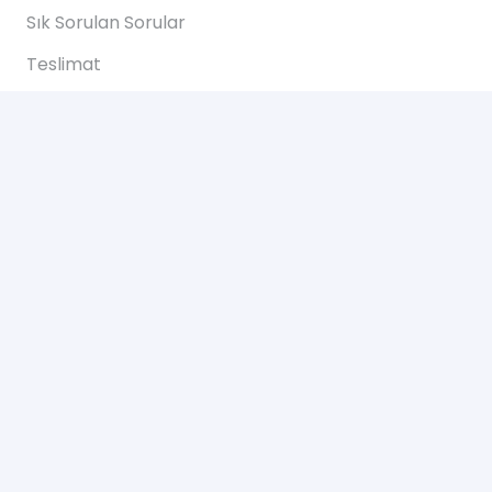
Sık Sorulan Sorular
Teslimat
Ödemeler
İadeler
Yardım
Hakkımızda
Bize Ulaşın
Gizlilik Sözleşmesi
Bize Ulaşın