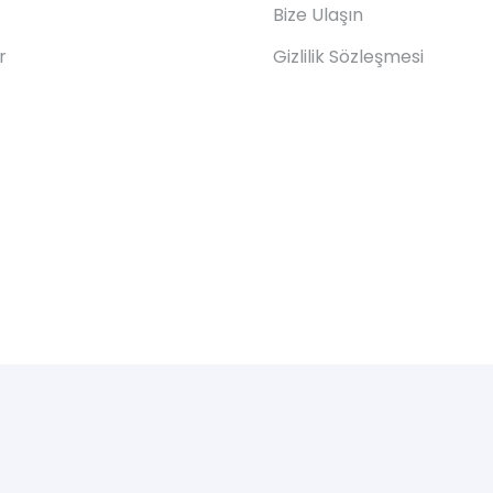
Bize Ulaşın
r
Gizlilik Sözleşmesi
024 © Tüm Hakları Saklıdır. Web Tasarım Hizmeti
Bugi Digi