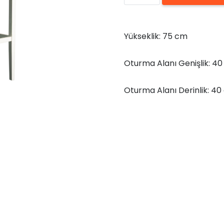
Beyaz
Bar
Sandalyesi
Yükseklik: 75 cm
75x40x40
cm
Oturma Alanı Genişlik: 4
adet
Oturma Alanı Derinlik: 4