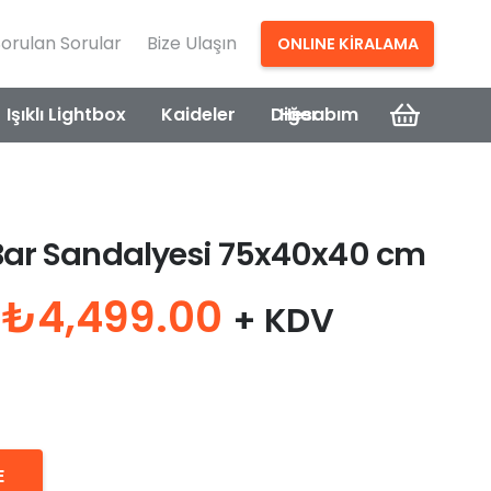
Sorulan Sorular
Bize Ulaşın
ONLINE KİRALAMA
Işıklı Lightbox
Kaideler
Diğer
Hesabım
Bar Sandalyesi 75x40x40 cm
Orijinal
Şu
₺
4,499.00
+ KDV
fiyat:
andaki
₺8,000.00.
fiyat:
₺4,499.00.
E