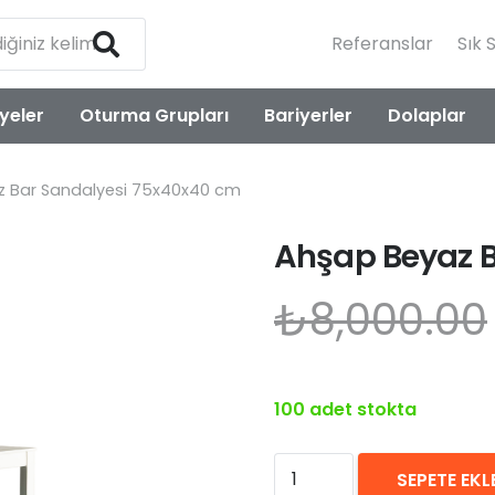
Referanslar
Sık 
yeler
Oturma Grupları
Bariyerler
Dolaplar
 Bar Sandalyesi 75x40x40 cm
Ahşap Beyaz 
₺
8,000.00
100 adet stokta
Ahşap
SEPETE EKL