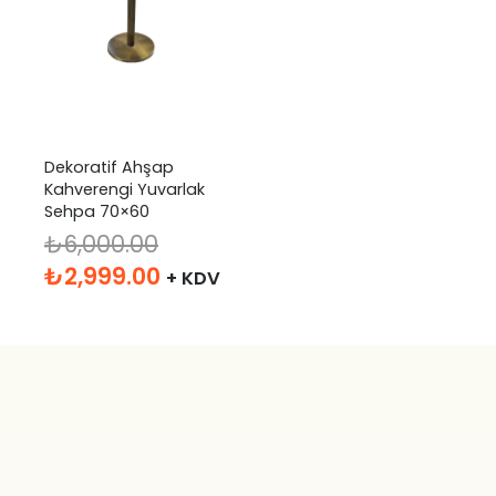
Dekoratif Ahşap
Kahverengi Yuvarlak
Sehpa 70×60
₺
6,000.00
Orijinal
Şu
₺
2,999.00
+ KDV
fiyat:
andaki
₺6,000.00.
fiyat:
₺2,999.00.