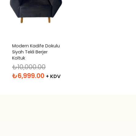
Modern Kadife Dokulu
Siyah Tekli Berjer
Koltuk
₺
10,000.00
Orijinal
Şu
₺
6,999.00
+ KDV
fiyat:
andaki
₺10,000.00.
fiyat:
₺6,999.00.