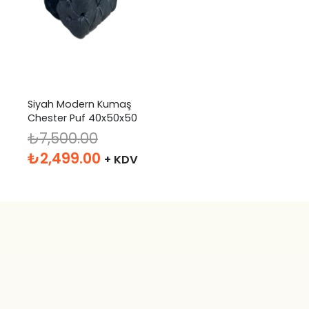
Siyah Modern Kumaş
Chester Puf 40x50x50
₺
7,500.00
Orijinal
Şu
₺
2,499.00
+ KDV
fiyat:
andaki
₺7,500.00.
fiyat:
₺2,499.00.