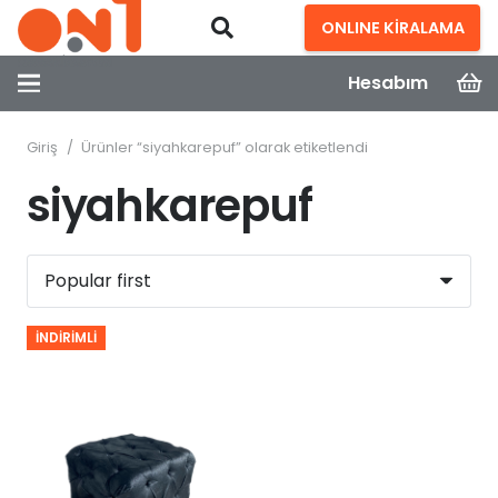
ONLINE KİRALAMA
Hesabım
Giriş
/
Ürünler “siyahkarepuf” olarak etiketlendi
siyahkarepuf
İNDIRIMLI