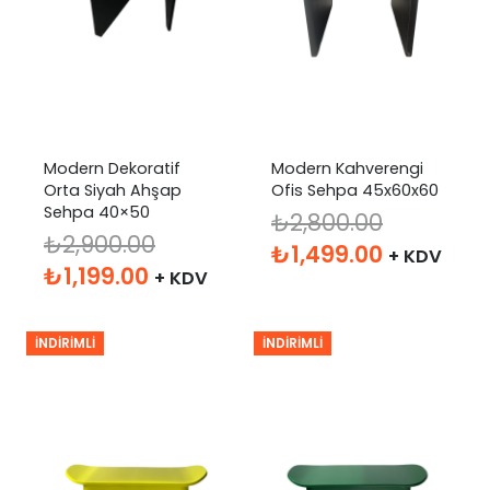
Modern Dekoratif
Modern Kahverengi
Orta Siyah Ahşap
Ofis Sehpa 45x60x60
Sehpa 40×50
₺
2,800.00
₺
2,900.00
Orijinal
Şu
₺
1,499.00
+ KDV
Orijinal
Şu
₺
1,199.00
+ KDV
fiyat:
andaki
fiyat:
andaki
₺2,800.00.
fiyat:
₺2,900.00.
fiyat:
₺1,499.00
İNDIRIMLI
İNDIRIMLI
₺1,199.00.