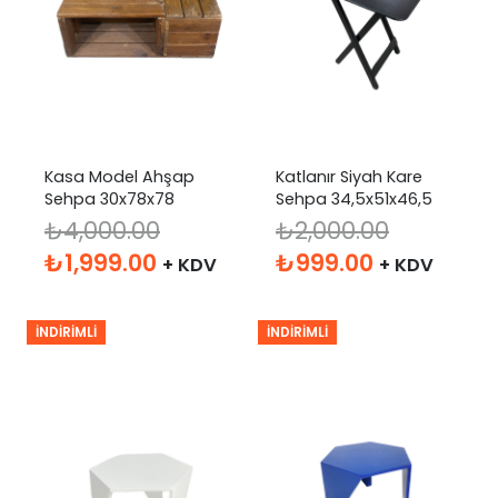
Kasa Model Ahşap
Katlanır Siyah Kare
Sehpa 30x78x78
Sehpa 34,5x51x46,5
₺
4,000.00
₺
2,000.00
Orijinal
Şu
Orijinal
Şu
₺
1,999.00
₺
999.00
+ KDV
+ KDV
fiyat:
andaki
fiyat:
andaki
₺4,000.00.
fiyat:
₺2,000.00.
fiyat:
İNDIRIMLI
İNDIRIMLI
₺1,999.00.
₺999.00.