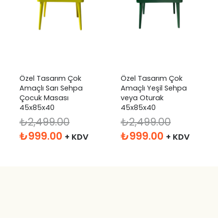
Özel Tasarım Çok
Özel Tasarım Çok
Amaçlı Sarı Sehpa
Amaçlı Yeşil Sehpa
Çocuk Masası
veya Oturak
45x85x40
45x85x40
₺
2,499.00
₺
2,499.00
Orijinal
Şu
Orijinal
Şu
₺
999.00
₺
999.00
+ KDV
+ KDV
fiyat:
andaki
fiyat:
andaki
₺2,499.00.
fiyat:
₺2,499.00.
fiyat:
₺999.00.
₺999.00.