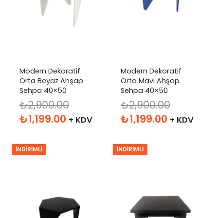
Modern Dekoratif
Modern Dekoratif
Orta Beyaz Ahşap
Orta Mavi Ahşap
Sehpa 40×50
Sehpa 40×50
₺
2,900.00
₺
2,900.00
Orijinal
Şu
Orijinal
Şu
₺
1,199.00
₺
1,199.00
+ KDV
+ KDV
fiyat:
andaki
fiyat:
andaki
₺2,900.00.
fiyat:
₺2,900.00.
fiyat:
İNDIRIMLI
İNDIRIMLI
₺1,199.00.
₺1,199.00.