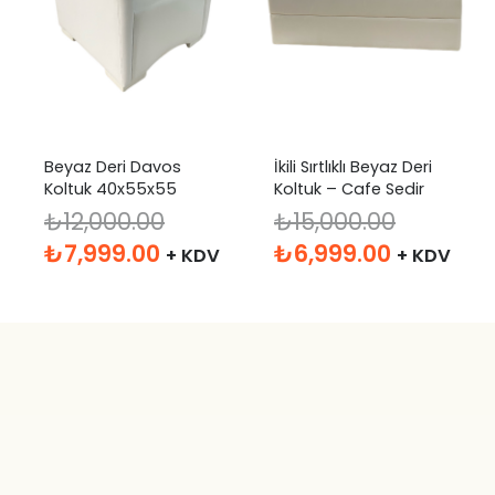
Beyaz Deri Davos
İkili Sırtlıklı Beyaz Deri
Koltuk 40x55x55
Koltuk – Cafe Sedir
₺
12,000.00
₺
15,000.00
Orijinal
Şu
Orijinal
Şu
₺
7,999.00
₺
6,999.00
+ KDV
+ KDV
fiyat:
andaki
fiyat:
andaki
₺12,000.00.
fiyat:
₺15,000.00.
fiyat:
₺7,999.00.
₺6,999.0