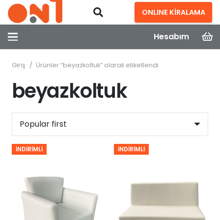
ONLINE KİRALAMA
Hesabım
Giriş
/
Ürünler “beyazkoltuk” olarak etiketlendi
beyazkoltuk
İNDIRIMLI
İNDIRIMLI