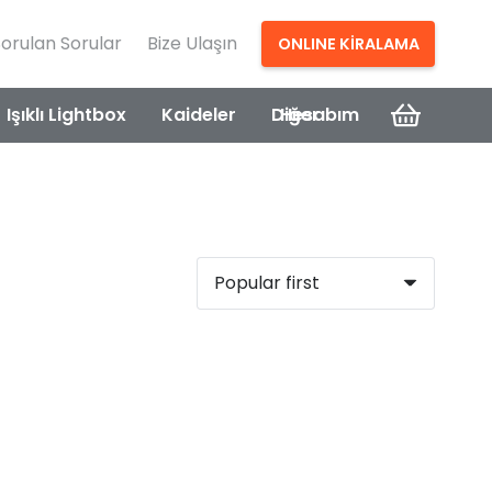
Sorulan Sorular
Bize Ulaşın
ONLINE KİRALAMA
Işıklı Lightbox
Kaideler
Diğer
Hesabım