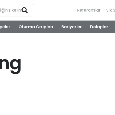
Referanslar
Sık 
yeler
Oturma Grupları
Bariyerler
Dolaplar
ong