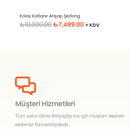
Kolay Katlanır Ahşap Şezlong
Orijinal
Şu
₺
10,000.00
₺
7,499.00
+ KDV
fiyat:
andaki
₺10,000.00.
fiyat:
₺7,499.00.
Müşteri Hizmetleri
Tüm satın alma ihtiyaçlarınız için müşteri destek
ekibimiz hizmetinizdedir…