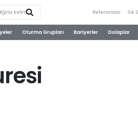
Referanslar
Sık 
yeler
Oturma Grupları
Bariyerler
Dolaplar
resi