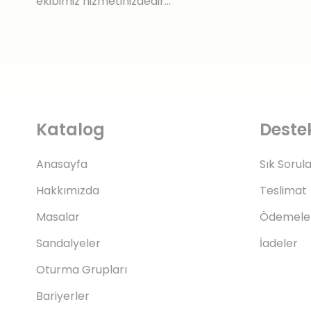
ekibimiz hizmetinizdedir…
Katalog
Deste
Anasayfa
Sık Sorul
Hakkımızda
Teslimat
Masalar
Ödemele
Sandalyeler
İadeler
Oturma Grupları
Bariyerler