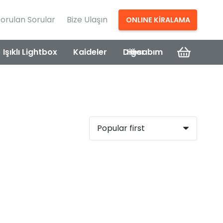
Sorulan Sorular
Bize Ulaşın
ONLINE KİRALAMA
Işıklı Lightbox
Kaideler
Diğer
Hesabım