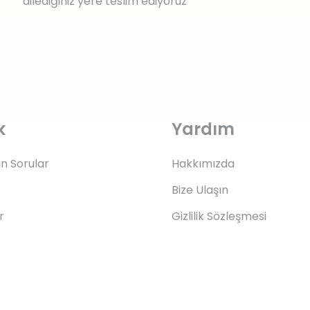
dilediğiniz yere teslim ediyoruz
k
Yardım
an Sorular
Hakkımızda
Bize Ulaşın
r
Gizlilik Sözleşmesi