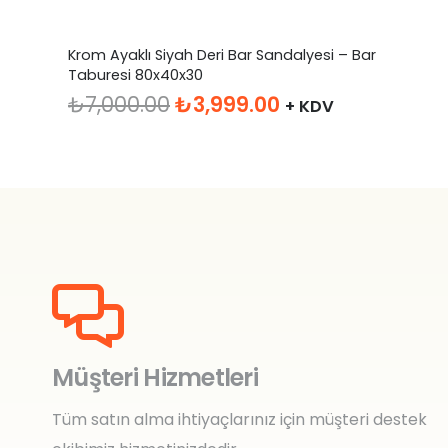
Krom Ayaklı Siyah Deri Bar Sandalyesi – Bar
Taburesi 80x40x30
Orijinal
Şu
₺
7,000.00
₺
3,999.00
+ KDV
fiyat:
andaki
₺7,000.00.
fiyat:
₺3,999.00.
Müşteri Hizmetleri
Tüm satın alma ihtiyaçlarınız için müşteri destek